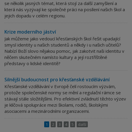
se několik jasných témat, která stojí za další zamyšlení a
která nás vyzývají ke společné práci na posílení našich škol a
jejich dopadu v celém regionu.
Krize moderního jáství
Jak můžeme jako vedoucí křesťanských škol řešit upadající
smysl identity u našich studentů a někdy i u našich učitelů?
Nabízí Boží slovo nějakou pomoc, jak zakotvit naši identitu v
něčem skutečném namísto kultury a její roztříštěné
představy o lidské identitě?
Silnější budoucnost pro křesťanské vzdělávání
Křesťanské vzdělávání v Evropě čelí rostoucím výzvám,
protože společenské normy se mění a regulační rámce se
stávají stále složitějšími. Pro efektivní zvládnutí těchto výzev
je klíčová spolupráce mezi školami, rodiči, školskými
asociacemi a mezinárodními organizacemi.
1
2
3
4
5
další