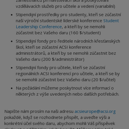
zaměstnanců při návštěvách škol a poskytování
vzdělávacích služeb pro učitele a vedení (variabilní)
Stipendijní prostředky pro studenty, kteří se zúčastní
naší výroční studentské líderské konference
Student
Leadership Conference
, a kteří by se nemohli
zúčastnit bez Vašeho daru (160 $/student)
Stipendijní fondy pro ředitele národních křesťanských
škol, kteří se zúčastní ACSI konference
administrátorů, a kteří by se nemohli zúčastnit bez
Vašeho daru (200 $/administrátor)
Stipendijní fondy pro učitele, kteří se zúčastní
regionálních ACSI konferencí pro učitele, a kteří se by
se nemohli zúčastnit bez Vašeho daru (20 $/učitel)
Na požádání můžeme poskytnout více informací o
některých z výše uvedených nebo dalších potřebách.
Napište nám prosím na naši adresu
acsieurope@acsi.org
pokaždé, když se rozhodnete přispět, a uveďte výši a
konkrétní účel svého daru, abychom mohli Váš příspěvek