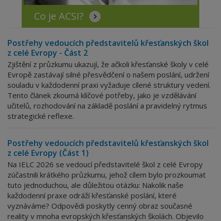
Co je ACSI?
Postřehy vedoucích představitelů křesťanských škol
z celé Evropy - Část 2
Zjištění z průzkumu ukazují, že ačkoli křesťanské školy v celé
Evropě zastávají silné přesvědčení o našem poslání, udržení
souladu v každodenní praxi vyžaduje cílené struktury vedení.
Tento článek zkoumá klíčové potřeby, jako je vzdělávání
učitelů, rozhodování na základě poslání a pravidelný rytmus
strategické reflexe.
Postřehy vedoucích představitelů křesťanských škol
z celé Evropy (Část 1)
Na IELC 2026 se vedoucí představitelé škol z celé Evropy
zúčastnili krátkého průzkumu, jehož cílem bylo prozkoumat
tuto jednoduchou, ale důležitou otázku: Nakolik naše
každodenní praxe odráží křesťanské poslání, které
vyznáváme? Odpovědi poskytly cenný obraz současné
reality v mnoha evropských křesťanských školách. Objevilo