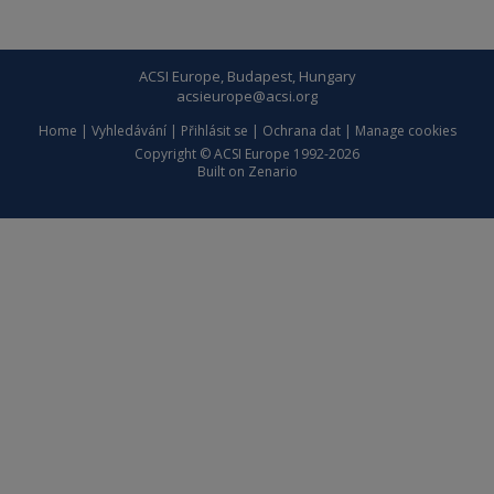
ACSI Europe, Budapest, Hungary
acsieurope@acsi.org
Home
|
Vyhledávání
|
Přihlásit se
|
Ochrana dat
|
Manage cookies
Copyright © ACSI Europe 1992-2026
Built on
Zenario