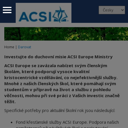
 submenu
 submenu
 submenu
Home
|
Darovat
 submenu
Investujte do duchovní misie ACSI Europe Ministry
 submenu
ACSI Europe se zavázala nabízet svým členským
školám, které podporují vysoce kvalitní
kristocentrické vzdělávání, co nejefektivnější služby.
Mnohé z našich členských škol, které pomáhají svým
studentům v přípravě na život a službu z pohledu
věčnosti, mohou při své práci z Vašich investic značně
těžit.
Specifické potřeby pro aktuální školní rok jsou následující:
Fond křesťanské služby ACSI Europe. Podpora našich