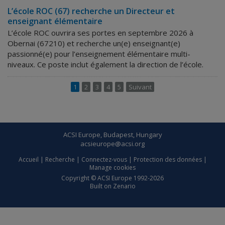
L’école ROC (67) recherche un Directeur et
enseignant élémentaire
L’école ROC ouvrira ses portes en septembre 2026 à
Obernai (67210) et recherche un(e) enseignant(e)
passionné(e) pour l’enseignement élémentaire multi-
niveaux. Ce poste inclut également la direction de l’école.
1
2
3
4
5
Suivant
ACSI Europe, Budapest, Hungary
acsieurope@acsi.org
Accueil
|
Recherche
|
Connectez-vous
|
Protection des données
|
Manage cookies
Copyright © ACSI Europe 1992-2026
Built on
Zenario