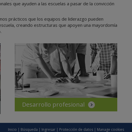
onales que ayuden a las escuelas a pasar de la convicción
inos prácticos que los equipos de liderazgo pueden
 la escuela, creando estructuras que apoyen una mayordomía
.
Desarrollo profesional
Inicio
|
Búsqueda
|
Ingresar
|
Protección de datos
|
Manage cookies