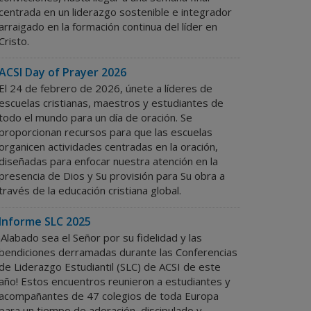
centrada en un liderazgo sostenible e integrador
arraigado en la formación continua del líder en
Cristo.
ACSI Day of Prayer 2026
El 24 de febrero de 2026, únete a líderes de
escuelas cristianas, maestros y estudiantes de
todo el mundo para un día de oración. Se
proporcionan recursos para que las escuelas
organicen actividades centradas en la oración,
diseñadas para enfocar nuestra atención en la
presencia de Dios y Su provisión para Su obra a
través de la educación cristiana global.
Informe SLC 2025
¡Alabado sea el Señor por su fidelidad y las
bendiciones derramadas durante las Conferencias
de Liderazgo Estudiantil (SLC) de ACSI de este
año!
Estos encuentros reunieron a estudiantes y
acompañantes de 47 colegios de toda Europa
para un tiempo de adoración, discipulado y