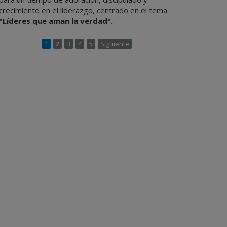
crecimiento en el liderazgo, centrado en el tema
"Líderes que aman la verdad".
1
2
3
4
5
Siguiente