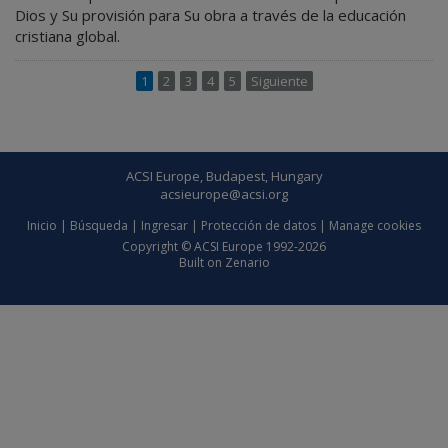
Dios y Su provisión para Su obra a través de la educación
cristiana global.
1
2
3
4
5
Siguiente
ACSI Europe, Budapest, Hungary
acsieurope@acsi.org
Inicio
|
Búsqueda
|
Ingresar
|
Protección de datos
|
Manage cookies
Copyright © ACSI Europe 1992-2026
Built on
Zenario