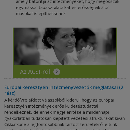
amely bátorítja az intézményeket, hogy megosszák
egymással tapasztalataikat és erősségeik által
másokat is építhessenek.
Az ACSI-ról
Európai keresztyén intézményvezetők meglátásai (2.
rész)
A kérdőívre afdott válaszokból kiderül, hogy az európai
keresztyén intézmények erős küldetéstudattal
rendelkeznek, de ennek megjelenítése a mindennapi
gyakorlatban tudatosan kiépített vezetési struktúrákat kíván.
Cikkünkbne a legfontosabbnak tartott területekről ejtünk