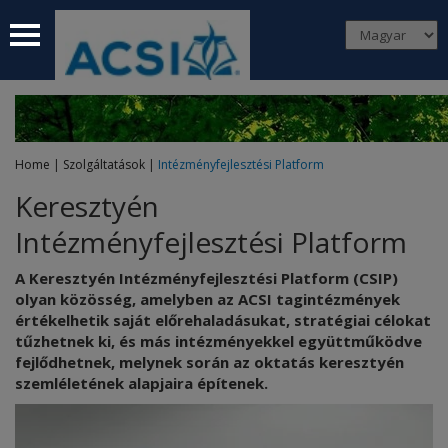
 submenu
 submenu
 submenu
Home
|
Szolgáltatások
|
Intézményfejlesztési Platform
 submenu
Keresztyén
 submenu
Intézményfejlesztési Platform
A Keresztyén Intézményfejlesztési Platform (CSIP)
olyan közösség, amelyben az ACSI tagintézmények
értékelhetik saját előrehaladásukat, stratégiai célokat
tűzhetnek ki, és más intézményekkel együttműködve
fejlődhetnek, melynek során az oktatás keresztyén
szemléletének alapjaira építenek.