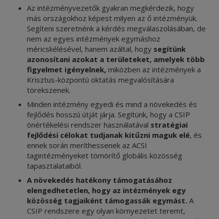
Az intézményvezetők gyakran megkérdezik, hogy
más országokhoz képest milyen az ő intézményük.
Segíteni szeretnénk a kérdés megválaszolásában, de
nem az egyes intézmények egymáshoz
méricskélésével, hanem azáltal, hogy
segítünk
azonosítani azokat a területeket, amelyek több
figyelmet igényelnek,
miközben az intézmények a
Krisztus-központú oktatás megvalósítására
törekszenek.
Minden intézmény egyedi és mind a növekedés és
fejlődés hosszú útját járja. Segítünk, hogy a CSIP
önértékelési rendszer használatával
stratégiai
fejlődési célokat tudjanak kitűzni maguk elé
, és
ennek során meríthessenek az ACSI
tagintézményeket tömörítő globális közösség
tapasztalataiból.
A növekedés hatékony támogatásához
elengedhetetlen, hogy az intézmények egy
közösség tagjaiként támogassák egymást.
A
CSIP rendszere egy olyan környezetet teremt,