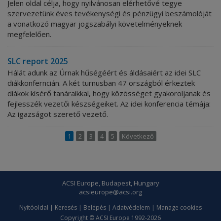
Jelen oldal célja, hogy nyilvánosan elérhetővé tegye
szervezetünk éves tevékenységi és pénzügyi beszámolóját
a vonatkozó magyar jogszabályi követelményeknek
megfelelően.
SLC report 2025
Hálát adunk az Úrnak hűségéért és áldásaiért az idei SLC
diákkonferncián. A két turnusban 47 országból érkeztek
diákok kísérő tanáraikkal, hogy közösséget gyakoroljanak és
fejlesszék vezetői készségeiket. Az idei konferencia témája:
Az igazságot szerető vezető.
1
2
3
4
5
Következő
ACSI Europe, Budapest, Hungary
acsieurope@acsi.org
Nyitóoldal
|
Keresés
|
Belépés
|
Adatvédelem
|
Manage cookies
Copyright © ACSI Europe 1992-2026