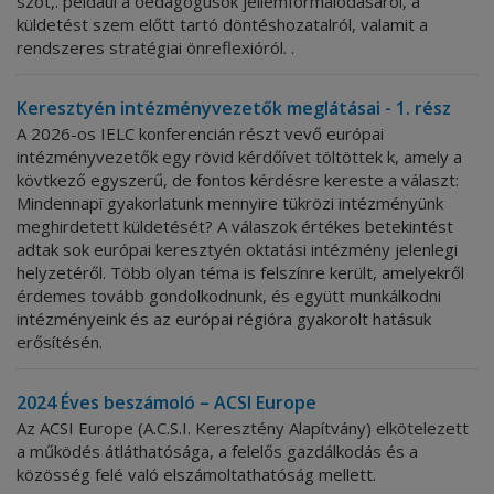
szót,. például a őedagógusok jellemformálódásáról, a
küldetést szem előtt tartó döntéshozatalról, valamit a
rendszeres stratégiai önreflexióról. .
Keresztyén intézményvezetők meglátásai - 1. rész
A 2026-os IELC konferencián részt vevő európai
intézményvezetők egy rövid kérdőívet töltöttek k, amely a
kövtkező egyszerű, de fontos kérdésre kereste a választ:
Mindennapi gyakorlatunk mennyire tükrözi intézményünk
meghirdetett küldetését? A válaszok értékes betekintést
adtak sok európai keresztyén oktatási intézmény jelenlegi
helyzetéről. Több olyan téma is felszínre került, amelyekről
érdemes tovább gondolkodnunk, és együtt munkálkodni
intézményeink és az európai régióra gyakorolt hatásuk
erősítésén.
2024 Éves beszámoló – ACSI Europe
Az ACSI Europe (A.C.S.I. Keresztény Alapítvány) elkötelezett
a működés átláthatósága, a felelős gazdálkodás és a
közösség felé való elszámoltathatóság mellett.