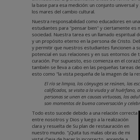
la base para esa medición: un conjunto universal
los mares del cambio cultural.
Nuestra responsabilidad como educadores en una e
estudiantes para "pensar bien" y ciertamente es 
sociedad. Nuestra tarea es un llamado espiritual 
y un propósito eterno en la persona de Cristo. De
y permitir que nuestros estudiantes funcionen a s
potencial en sus relaciones y en sus entornos de t
curación. Por supuesto, eso comienza en el cora
también se lleva a cabo en las pequeñas tareas de 
esto como "la vista pequeña de la imagen de la re
El río se limpia, los cónyuges se reúnen, las e
calificados, se visita a la viuda y al huérfano,
personas se unen en causas virtuosas, los adult
son momentos de buena conversación y celebra
Todo esto sucede debido a una relación correcta
entre nosotros y Dios y luego a la realización
clara y resuelta de Su plan de restauración en
nuestro mundo. "¡Quita tus malas obras de mi
vista! ¡Deja de hacer lo incorrecto, aprende a