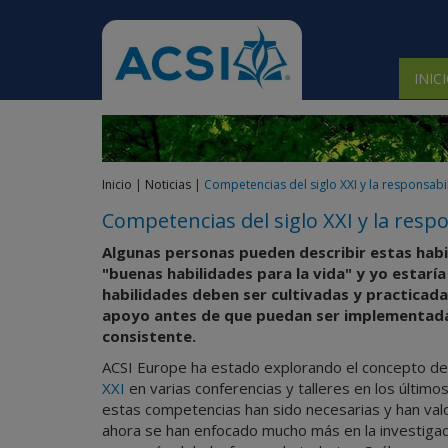
 submenu
INIC
 submenu
 submenu
Inicio
|
Noticias
|
Competencias del siglo XXI y la responsabi
 submenu
Competencias del siglo XXI y la respo
 submenu
Algunas personas pueden describir estas hab
"buenas habilidades para la vida" y yo estarí
habilidades deben ser cultivadas y practicad
apoyo antes de que puedan ser implementad
consistente.
ACSI Europe ha estado explorando el concepto d
XXI
en varias conferencias y talleres en los últim
estas competencias han sido necesarias y han val
ahora se han enfocado mucho más en la investigac