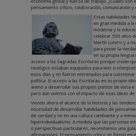
economía global y fuerza de trabajo. ¿Cuáles son e
pensamiento crítico, colaboración, comunicación y 
Estas habilidades ti
en gran medida a la 
moderna y la educac
celebrar 500 años 
Martín Lutero y a m
para poner la Verdad
en su propia lengua
acceso a las Sagradas Escrituras porque creían q
teológico estaban equipados para leer e interpret
esos días y no fueron entrenados para cuestionar l
política. El acceso a las Escrituras en su propio id
animó a desarrollar sus propios puntos de vista e
pero aún vivimos con el impacto de esas ideas de
Viendo ahora el alcance de la historia y las tende
necesidad de desarrollar habilidades de pensamie
de verdad y no en una cultura cambiante y a menud
hiperindividualismo. A medida que las personas in
o perspectivas particulares, necesitamos una guía,
afirmaciones. El pensamiento crítico se formó en 