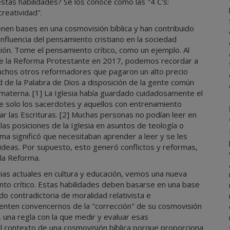
stas habilidades? Se los conoce como las "4 C's:
creatividad".
enen bases en una cosmovisión bíblica y han contribuido
influencia del pensamiento cristiano en la sociedad
ión. Tome el pensamiento crítico, como un ejemplo. Al
de la Reforma Protestante en 2017, podemos recordar a
uchos otros reformadores que pagaron un alto precio
 de la Palabra de Dios a disposición de la gente común
 materna. [1] La Iglesia había guardado cuidadosamente el
ue solo los sacerdotes y aquellos con entrenamiento
ar las Escrituras. [2] Muchas personas no podían leer en
as posiciones de la Iglesia en asuntos de teología o
ioma significó que necesitaban aprender a leer y se les
 ideas. Por supuesto, esto generó conflictos y reformas,
 la Reforma.
ncias actuales en cultura y educación, vemos una nueva
nto crítico. Estas habilidades deben basarse en una base
o contradictoria de moralidad relativista e
tenten convencernos de la "corrección" de su cosmovisión
 una regla con la que medir y evaluar esas
el contexto de una cosmovisión bíblica porque proporciona