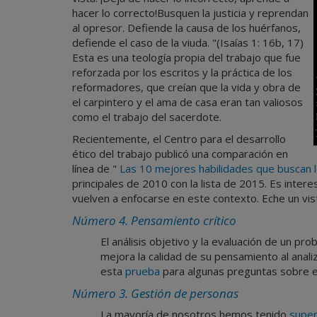
hacer lo correcto!Busquen la justicia y reprendan
al opresor. Defiende la causa de los huérfanos,
defiende el caso de la viuda. "(Isaías 1: 16b, 17)
Esta es una teología propia del trabajo que fue
reforzada por los escritos y la práctica de los
reformadores, que creían que la vida y obra de
el carpintero y el ama de casa eran tan valiosos
como el trabajo del sacerdote.
Recientemente, el Centro para el desarrollo
ético del trabajo publicó una comparación en
línea de "
Las 10 mejores habilidades que buscan
principales de 2010 con la lista de 2015. Es intere
vuelven a enfocarse en este contexto. Eche un vist
Número 4.
Pensamiento crítico
El análisis objetivo y la evaluación de un pr
mejora la calidad de su pensamiento al anali
esta
prueba
para algunas preguntas sobre el 
Número 3.
Gestión de personas
La mayoría de nosotros hemos tenido
super