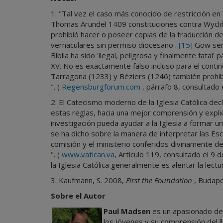
1. "Tal vez el caso más conocido de restricción en
Thomas Arundel 1409 constituciones contra Wycliffi
prohibió hacer o poseer copias de la traducción de
vernaculares sin permiso diocesano .
[15]
Gow seña
Biblia ha sido 'ilegal, peligrosa y finalmente fatal'
XV. No es exactamente falso incluso para el conti
Tarragona (1233) y Béziers (1246) también prohib
". (
Regensburgforum.com
, párrafo 8, consultado
2. El Catecismo moderno de la Iglesia Católica dec
estas reglas, hacia una mejor comprensión y explic
investigación pueda ayudar a la Iglesia a formar u
se ha dicho sobre la manera de interpretar las Escri
comisión y el ministerio conferidos divinamente de 
". (
www.vatican.va
, Artículo 119, consultado el 9
la Iglesia Católica generalmente es alentar la lectu
3. Kaufmann, S. 2008,
First the Foundation
, Budape
Sobre el Autor
Paul Madsen
es un apasionado del
los jóvenes y su comprensión del l