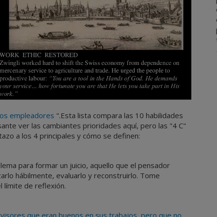
 los empleadores
".Esta lista compara las 10 habilidades
sante ver las cambiantes prioridades aquí, pero las "4 C"
azo a los 4 principales y cómo se definen:
oblema para formar un juicio, aquello que el pensador
zarlo hábilmente, evaluarlo y reconstruirlo. Tome
límite de reflexión.
visores que eran buenos en sus trabajos, pero que no