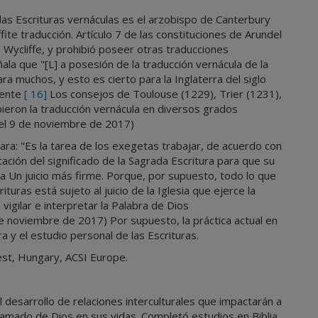
 las Escrituras vernáculas es el arzobispo de Canterbury
te traducción. Artículo 7 de las constituciones de Arundel
 Wycliffe, y prohibió poseer otras traducciones
la que "[L] a posesión de la traducción vernácula de la
 para muchos, y esto es cierto para la Inglaterra del siglo
nente
[ 16]
Los consejos de Toulouse (1229), Trier (1231),
ieron la traducción vernácula en diversos grados
 el 9 de noviembre de 2017)
lara: "Es la tarea de los exegetas trabajar, de acuerdo con
ación del significado de la Sagrada Escritura para que su
na Un juicio más firme. Porque, por supuesto, todo lo que
turas está sujeto al juicio de la Iglesia que ejerce la
vigilar e interpretar la Palabra de Dios
 de noviembre de 2017) Por supuesto, la práctica actual en
ra y el estudio personal de las Escrituras.
st, Hungary, ACSI Europe.
 desarrollo de relaciones interculturales que impactarán a
lamado de Dios en sus vidas. Completó estudios en Biblia